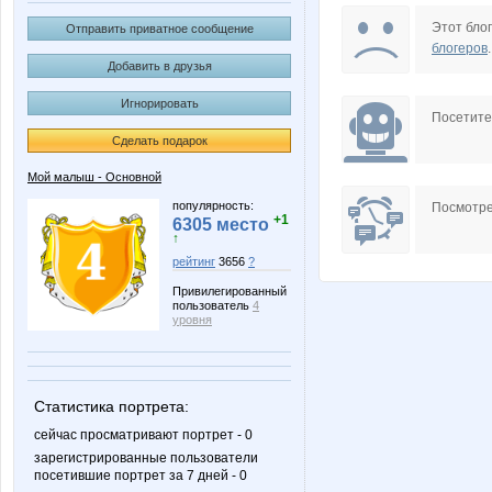
Annastasiay
B00lka
Этот блог
Отправить приватное сообщение
блогеров
.
Добавить в друзья
Игнорировать
Fifo25
Irinabzi
Посетит
Сделать подарок
Мой малыш - Основной
Nata30
Nata
популярность:
Посмотре
+1
6305 место
↑
рейтинг
3656
?
Привилегированный
Sova 777
Svetyly
пользователь
4
уровня
brunia
elena-1
Статистика портрета:
сейчас просматривают портрет - 0
зарегистрированные пользователи
посетившие портрет за 7 дней - 0