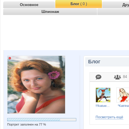
Блог
( 0 )
Основное
Др
Шпионаж
Блог
84
!!!katuwka!!!
*Katrina
Посмотреть ещё
Портрет заполнен на 77 %